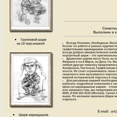
Сюжетны
Выполнен в ка
Групповой шарж
Всегда Похожие, Необидные, Весё
на 10 персонажей
Коллег по работе в разных художест
графитовыми карандашами остаются 
всегда доброе юмористическое изоб
портретный шарж – это оригинальны
Дружеские шаржи могут быть на л
Февраля и на 8 Марта, на День Св. В
любую другую тематику предложенну
Акварелью, Пастелью, Графитовым к
холсте. Не стоит ограничивать свою 
сказочного или мультяшного персона
важной исторической персоны в под
Для рисования шаржей необходимо
написать подробные пожелания к сю
Цены на карандашные шаржи:
стоим
или напишите нам, мы предложим ра
6025, 8-916-253-4210 (Москва). Сроки
выше. По желанию заказчика Шарж м
отдельно.
E-mail:
art
Шарж карандашом