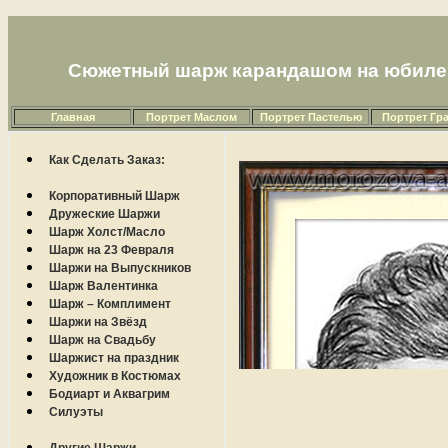
Сюжетный шарж карандашом на юбилей
Главная
Портрет Маслом
Портрет Пастелью
Портрет Гр
Как Сделать Заказ:
Корпоративный Шарж
Дружеские Шаржи
Шарж Холст/Масло
Шарж на 23 Февраля
Шаржи на Выпускников
Шарж Валентинка
Шарж – Комплимент
Шаржи на Звёзд
Шарж на Свадьбу
Шаржист на праздник
Художник в Костюмах
Бодиарт и Аквагрим
Силуэты