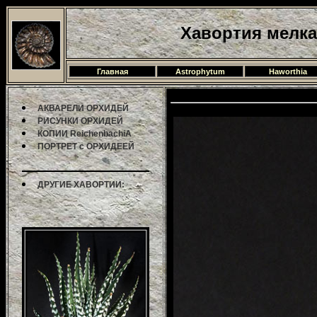
Хавортия мелкая
Главная
Astrophytum
Haworthia
АКВАРЕЛИ ОРХИДЕЙ
РИСУНКИ ОРХИДЕЙ
КОПИИ ReichenbachiA
ПОРТРЕТ с ОРХИДЕЕЙ
ДРУГИЕ ХАВОРТИИ: