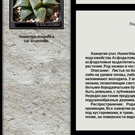
По
Haworthia magnifica
var acuminata.
Хавортия (лат. Haworthia
подсемейства Асфоделовые
асфоделовые выделялись в
растения. Род назван в чес
Описание: Листья по боль
либо на уровне почвы, ли
напоминают молодила. У м
окошки, позволяющие свету
белыми бородавчатыми буг
быть ровными, с зубчиками
Нередко растения продуци
подушкообразные дерники. 
Распространение: Родина
провинции. Все хавортии р
под кустарниками, в траве
почве, на поверхности ви