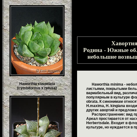
Хавортия 
Родина - Южные об
небольшие возвыше
Haworthia cuspidata
Haworthia minima - небол
(cymbiformis x retusa)
листьями, покрытыми белы
вариабельный вид, различа
популярным в культуре форма
obrata. К синонимам относят
H.maxima, H. kingiana вхо
других авортий и предложе
Распространение: вид про
Ареал простирается от насе
Herbertsdale. Входит в фл
культуре, но нуждается в п