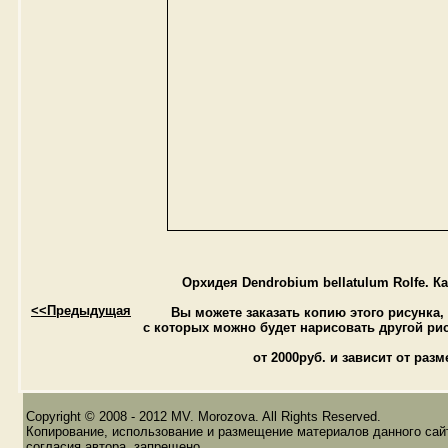
Орхидея Dendrobium bellatulum Rolfe. К
<<Предыдущая
Вы можете заказать копию этого рисунка
c которых можно будет нарисовать другой ри
от 2000руб. и зависит от раз
Copyright © 2008 - 2012 MV. Morozova. All Rights Reserved.
Копирование, использование и размещение материалов данного сайт
согласия автора, запрещено.