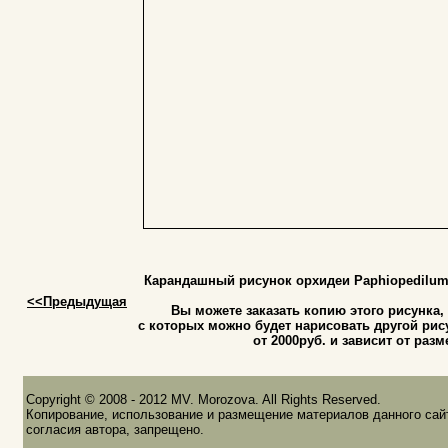
Карандашный рисунок орхидеи Paphiopedilum s
<<Предыдущая
Вы можете заказать копию этого рисунка
c которых можно будет нарисовать другой рис
от 2000руб. и зависит от раз
Copyright © 2008 - 2012 MV. Morozova. All Rights Reserved.
Копирование, использование и размещение материалов данного сайт
согласия автора, запрещено.