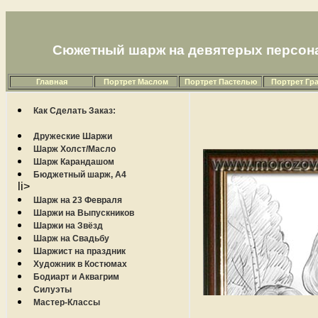
Сюжетный шарж на девятерых персон
Главная
Портрет Маслом
Портрет Пастелью
Портрет Гр
Как Сделать Заказ:
Дружеские Шаржи
Шарж Холст/Масло
Шарж Карандашом
Бюджетный шарж, А4
li>
Шарж на 23 Февраля
Шаржи на Выпускников
Шаржи на Звёзд
Шарж на Свадьбу
Шаржист на праздник
Художник в Костюмах
Бодиарт и Аквагрим
Силуэты
Мастер-Классы