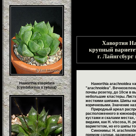
Хавортия Haw
крупный вариете
г. Лайнгсбург
Haworthia cuspidata
Haworthia arachnoidea var
(cymbiformis x retusa)
"arachnoidea". Вечнозеле
почвы розетку, до 10см в в
небольшие кластеры. Листь
жесткими шипами. Шипы на 
коричневыми. Значение наз
Природный ареал распростра
расположенного в южноафр
кустами и скалами местах,
видами, как H. viscosa, H. p
вариететом, но его шипы т
Синонимы: H. arachnoidea v
прямом солнце, размножае