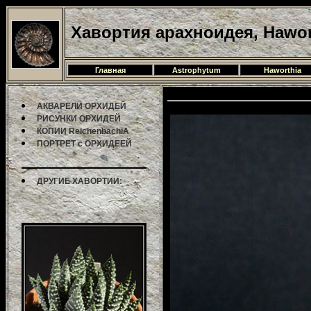
Хавортия арахноидея, Haworth
Главная
Astrophytum
Haworthia
АКВАРЕЛИ ОРХИДЕЙ
РИСУНКИ ОРХИДЕЙ
КОПИИ ReichenbachiA
ПОРТРЕТ с ОРХИДЕЕЙ
ДРУГИЕ ХАВОРТИИ: