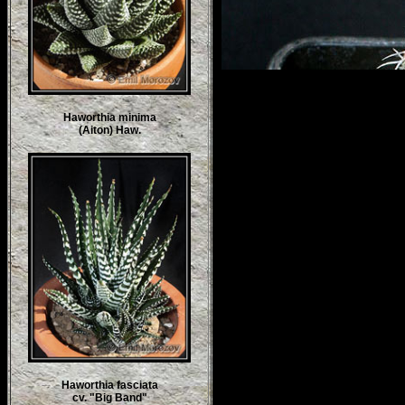
Haworthia minima
(Aiton) Haw.
Haworthia fasciata
cv. "Big Band"